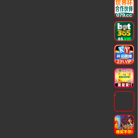
.
.
.
.
.
.